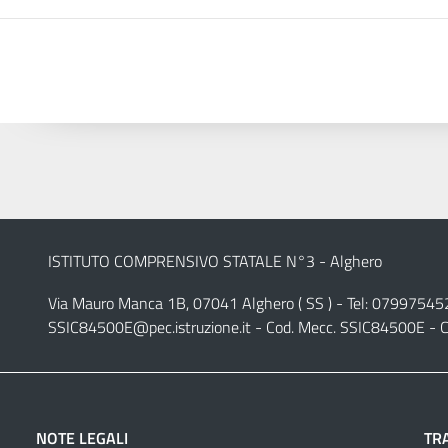
ISTITUTO COMPRENSIVO STATALE N°3 - Alghero
Via Mauro Manca 1B, 07041 Alghero ( SS ) - Tel: 07997545
SSIC84500E@pec.istruzione.it
- Cod. Mecc. SSIC84500E - C
NOTE LEGALI
TR