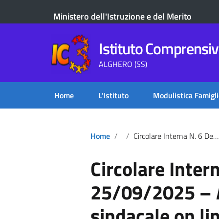
Ministero dell'Istruzione e del Merito
Istituto Comprensivo
ALGHERO (SS)
Home
L’Istituto
Modulistica Famigli
Home
Circolare Interna N. 6 Del 25/09/2025 – Assemblea Sindacale On Line Nella Giornata Del 1° Ottobre 2025
Circolare Intern
25/09/2025 –
sindacale on li