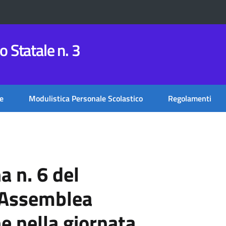
 Statale n. 3
e
Modulistica Personale Scolastico
Regolamenti
a n. 6 del
 Assemblea
ne nella giornata