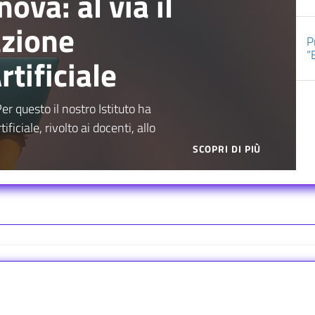
ova: al via il
azione
P
“
rtificiale
t
r questo il nostro Istituto ha
ficiale, rivolto ai docenti, allo
SCOPRI DI PIÙ