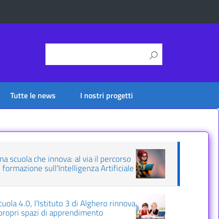
Tutte le news
I nostri progetti
na scuola che innova: al via il percorso
i formazione sull'Intelligenza Artificiale
cuola 4.0, l'Istituto 3 di Alghero rinnova
 propri spazi di apprendimento