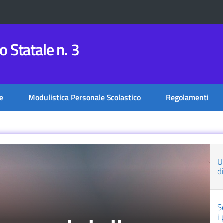
 Statale n. 3
e
Modulistica Personale Scolastico
Regolamenti
U
d
S
i