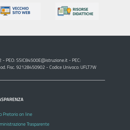
2 - PEO:
SSIC84500E@istruzione.it
- PEC:
od. Fisc. 92128450902 - Codice Univoco: UFLT7W
ASPARENZA
o Pretorio on line
inistrazione Trasparente