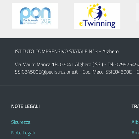
ISTITUTO COMPRENSIVO STATALE N°3 - Alghero
Via Mauro Manca 1B, 07041 Alghero ( SS ) - Tel: 07997545
SSIC84500E@pec.istruzione.it
- Cod. Mecc. SSIC84500E - C
NOTE LEGALI
TR
Sicurezza
Alb
Note Legali
Amm