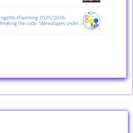
rogetto eTwinning 2025/2026:
Breaking the code: Stereotypes under
he STEAM microscope”