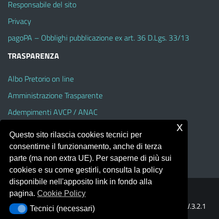
Responsabile del sito
Privacy
pagoPA – Obblighi pubblicazione ex art. 36 D.Lgs. 33/13
TRASPARENZA
Albo Pretorio on line
Amministrazione Trasparente
Adempimenti AVCP / ANAC
x
Accesso Civico
Questo sito rilascia cookies tecnici per
Dichiarazione di accessibilità
consentirne il funzionamento, anche di terza
parte (ma non extra UE). Per saperne di più sui
cookies e su come gestirli, consulta la policy
disponibile nell'apposito link in fondo alla
pagina.
Cookie Policy
Portale realizzato con la piattaforma
Argo Web 4.0
Template Italia configurato sul tema accessibile
EduTheme
V.3.2.1
Tecnici (necessari)
Tecnici (necessari)
(Alioth)