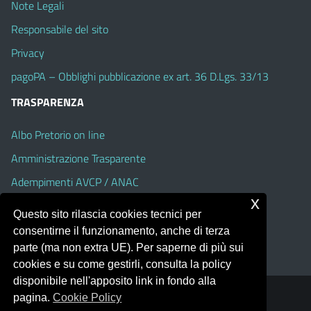
Note Legali
Responsabile del sito
Privacy
pagoPA – Obblighi pubblicazione ex art. 36 D.Lgs. 33/13
TRASPARENZA
Albo Pretorio on line
Amministrazione Trasparente
Adempimenti AVCP / ANAC
x
Accesso Civico
Questo sito rilascia cookies tecnici per
Dichiarazione di accessibilità
consentirne il funzionamento, anche di terza
parte (ma non extra UE). Per saperne di più sui
cookies e su come gestirli, consulta la policy
disponibile nell'apposito link in fondo alla
pagina.
Cookie Policy
Portale realizzato con la piattaforma
Argo Web 4.0