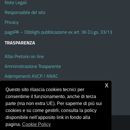
Note Legali
Responsabile del sito
Privacy
pagoPA – Obblighi pubblicazione ex art. 36 D.Lgs. 33/13
TRASPARENZA
Albo Pretorio on line
Amministrazione Trasparente
Adempimenti AVCP / ANAC
x
Accesso Civico
Questo sito rilascia cookies tecnici per
Dichiarazione di accessibilità
consentirne il funzionamento, anche di terza
parte (ma non extra UE). Per saperne di più sui
cookies e su come gestirli, consulta la policy
disponibile nell'apposito link in fondo alla
pagina.
Cookie Policy
Portale realizzato con la piattaforma
Argo Web 4.0