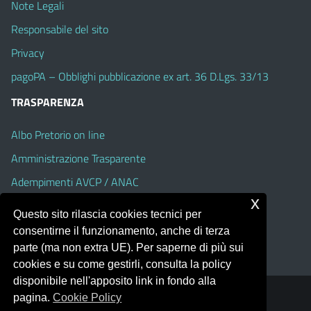
Note Legali
Responsabile del sito
Privacy
pagoPA – Obblighi pubblicazione ex art. 36 D.Lgs. 33/13
TRASPARENZA
Albo Pretorio on line
Amministrazione Trasparente
Adempimenti AVCP / ANAC
x
Accesso Civico
Questo sito rilascia cookies tecnici per
Dichiarazione di accessibilità
consentirne il funzionamento, anche di terza
parte (ma non extra UE). Per saperne di più sui
cookies e su come gestirli, consulta la policy
disponibile nell'apposito link in fondo alla
pagina.
Cookie Policy
Portale realizzato con la piattaforma
Argo Web 4.0