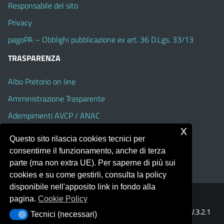
Responsabile del sito
Privacy
pagoPA – Obblighi pubblicazione ex art. 36 D.Lgs. 33/13
TRASPARENZA
Albo Pretorio on line
Amministrazione Trasparente
Adempimenti AVCP / ANAC
x
Accesso Civico
Questo sito rilascia cookies tecnici per
Dichiarazione di accessibilità
consentirne il funzionamento, anche di terza
parte (ma non extra UE). Per saperne di più sui
cookies e su come gestirli, consulta la policy
disponibile nell'apposito link in fondo alla
pagina.
Cookie Policy
Portale realizzato con la piattaforma
Argo Web 4.0
Template Italia configurato sul tema accessibile
EduTheme
V.3.2.1
Tecnici (necessari)
Tecnici (necessari)
(Alioth)