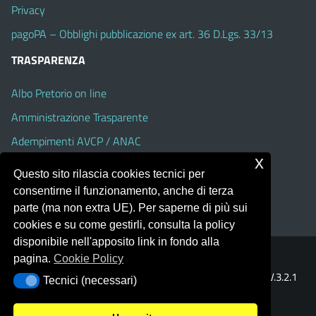
Privacy
pagoPA – Obblighi pubblicazione ex art. 36 D.Lgs. 33/13
TRASPARENZA
Albo Pretorio on line
Amministrazione Trasparente
Adempimenti AVCP / ANAC
x
Accesso Civico
Questo sito rilascia cookies tecnici per
Dichiarazione di accessibilità
consentirne il funzionamento, anche di terza
parte (ma non extra UE). Per saperne di più sui
cookies e su come gestirli, consulta la policy
disponibile nell'apposito link in fondo alla
pagina.
Cookie Policy
Portale realizzato con la piattaforma
Argo Web 4.0
Template Italia configurato sul tema accessibile
EduTheme
V.3.2.1
Tecnici (necessari)
Tecnici (necessari)
(Alioth)