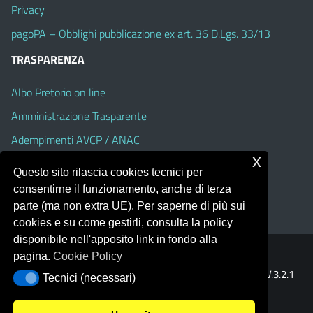
Privacy
pagoPA – Obblighi pubblicazione ex art. 36 D.Lgs. 33/13
TRASPARENZA
Albo Pretorio on line
Amministrazione Trasparente
Adempimenti AVCP / ANAC
x
Accesso Civico
Questo sito rilascia cookies tecnici per
Dichiarazione di accessibilità
consentirne il funzionamento, anche di terza
parte (ma non extra UE). Per saperne di più sui
cookies e su come gestirli, consulta la policy
disponibile nell'apposito link in fondo alla
pagina.
Cookie Policy
Portale realizzato con la piattaforma
Argo Web 4.0
Template Italia configurato sul tema accessibile
EduTheme
V.3.2.1
Tecnici (necessari)
Tecnici (necessari)
(Alioth)