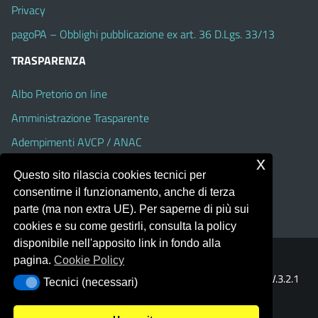
Privacy
pagoPA – Obblighi pubblicazione ex art. 36 D.Lgs. 33/13
TRASPARENZA
Albo Pretorio on line
Amministrazione Trasparente
Adempimenti AVCP / ANAC
x
Accesso Civico
Questo sito rilascia cookies tecnici per
Dichiarazione di accessibilità
consentirne il funzionamento, anche di terza
parte (ma non extra UE). Per saperne di più sui
cookies e su come gestirli, consulta la policy
disponibile nell'apposito link in fondo alla
pagina.
Cookie Policy
Portale realizzato con la piattaforma
Argo Web 4.0
Template Italia configurato sul tema accessibile
EduTheme
V.3.2.1
Tecnici (necessari)
Tecnici (necessari)
(Alioth)