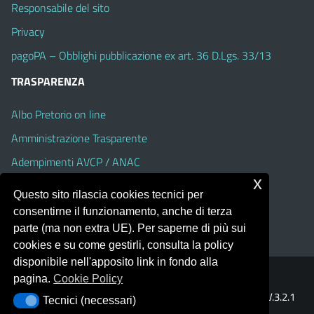
Responsabile del sito
Privacy
pagoPA – Obblighi pubblicazione ex art. 36 D.Lgs. 33/13
TRASPARENZA
Albo Pretorio on line
Amministrazione Trasparente
Adempimenti AVCP / ANAC
x
Accesso Civico
Questo sito rilascia cookies tecnici per
Dichiarazione di accessibilità
consentirne il funzionamento, anche di terza
parte (ma non extra UE). Per saperne di più sui
cookies e su come gestirli, consulta la policy
disponibile nell'apposito link in fondo alla
pagina.
Cookie Policy
Portale realizzato con la piattaforma
Argo Web 4.0
Template Italia configurato sul tema accessibile
EduTheme
V.3.2.1
Tecnici (necessari)
Tecnici (necessari)
(Alioth)