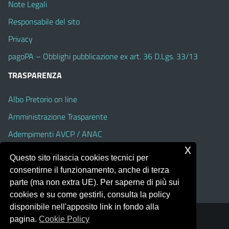
Note Legali
Responsabile del sito
Privacy
pagoPA – Obblighi pubblicazione ex art. 36 D.Lgs. 33/13
TRASPARENZA
Albo Pretorio on line
Amministrazione Trasparente
Adempimenti AVCP / ANAC
x
Accesso Civico
Questo sito rilascia cookies tecnici per
Dichiarazione di accessibilità
consentirne il funzionamento, anche di terza
parte (ma non extra UE). Per saperne di più sui
cookies e su come gestirli, consulta la policy
disponibile nell'apposito link in fondo alla
pagina.
Cookie Policy
Portale realizzato con la piattaforma
Argo Web 4.0