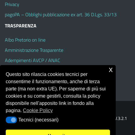
Privacy
pagoPA – Obblighi pubblicazione ex art. 36 D.Lgs. 33/13
TRASPARENZA
Albo Pretorio on line
Amministrazione Trasparente
Adempimenti AVCP / ANAC
x
Accesso Civico
Questo sito rilascia cookies tecnici per
Dichiarazione di accessibilità
consentirne il funzionamento, anche di terza
parte (ma non extra UE). Per saperne di più sui
cookies e su come gestirli, consulta la policy
disponibile nell'apposito link in fondo alla
pagina.
Cookie Policy
Portale realizzato con la piattaforma
Argo Web 4.0
Template Italia configurato sul tema accessibile
EduTheme
V.3.2.1
Tecnici (necessari)
Tecnici (necessari)
(Alioth)