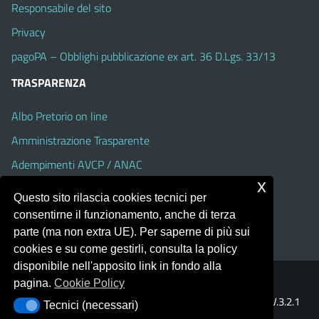
Responsabile del sito
Privacy
pagoPA – Obblighi pubblicazione ex art. 36 D.Lgs. 33/13
TRASPARENZA
Albo Pretorio on line
Amministrazione Trasparente
Adempimenti AVCP / ANAC
x
Accesso Civico
Questo sito rilascia cookies tecnici per
Dichiarazione di accessibilità
consentirne il funzionamento, anche di terza
parte (ma non extra UE). Per saperne di più sui
cookies e su come gestirli, consulta la policy
disponibile nell'apposito link in fondo alla
pagina.
Cookie Policy
Portale realizzato con la piattaforma
Argo Web 4.0
Template Italia configurato sul tema accessibile
EduTheme
V.3.2.1
Tecnici (necessari)
Tecnici (necessari)
(Alioth)