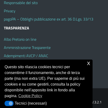
Responsabile del sito
Privacy
pagoPA – Obblighi pubblicazione ex art. 36 D.Lgs. 33/13
TRASPARENZA
Albo Pretorio on line
Amministrazione Trasparente
Adempimenti AVCP / ANAC
x
Accesso Civico
Questo sito rilascia cookies tecnici per
Dichiarazione di accessibilità
consentirne il funzionamento, anche di terza
parte (ma non extra UE). Per saperne di più sui
cookies e su come gestirli, consulta la policy
disponibile nell'apposito link in fondo alla
pagina.
Cookie Policy
Portale realizzato con la piattaforma
Argo Web 4.0
Template Italia configurato sul tema accessibile
EduTheme
V.3.2.1
Tecnici (necessari)
Tecnici (necessari)
(Alioth)