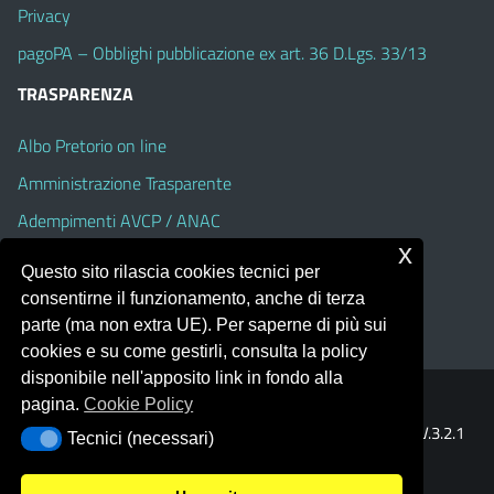
Privacy
pagoPA – Obblighi pubblicazione ex art. 36 D.Lgs. 33/13
TRASPARENZA
Albo Pretorio on line
Amministrazione Trasparente
Adempimenti AVCP / ANAC
x
Accesso Civico
Questo sito rilascia cookies tecnici per
Dichiarazione di accessibilità
consentirne il funzionamento, anche di terza
parte (ma non extra UE). Per saperne di più sui
cookies e su come gestirli, consulta la policy
disponibile nell'apposito link in fondo alla
pagina.
Cookie Policy
Portale realizzato con la piattaforma
Argo Web 4.0
Template Italia configurato sul tema accessibile
EduTheme
V.3.2.1
Tecnici (necessari)
Tecnici (necessari)
(Alioth)