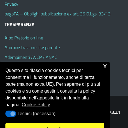
Privacy
pagoPA – Obblighi pubblicazione ex art. 36 D.Lgs. 33/13
TRASPARENZA
Albo Pretorio on line
Amministrazione Trasparente
Adempimenti AVCP / ANAC
x
Accesso Civico
Questo sito rilascia cookies tecnici per
Dichiarazione di accessibilità
consentirne il funzionamento, anche di terza
parte (ma non extra UE). Per saperne di più sui
cookies e su come gestirli, consulta la policy
disponibile nell'apposito link in fondo alla
pagina.
Cookie Policy
Portale realizzato con la piattaforma
Argo Web 4.0
Template Italia configurato sul tema accessibile
EduTheme
V.3.2.1
Tecnici (necessari)
Tecnici (necessari)
(Alioth)