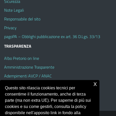
Sicurezza
Note Legali
Responsabile del sito
Privacy
pagoPA – Obblighi pubblicazione ex art. 36 D.Lgs. 33/13
TRASPARENZA
Albo Pretorio on line
Amministrazione Trasparente
Adempimenti AVCP / ANAC
x
Accesso Civico
Questo sito rilascia cookies tecnici per
Dichiarazione di accessibilità
consentirne il funzionamento, anche di terza
parte (ma non extra UE). Per saperne di più sui
cookies e su come gestirli, consulta la policy
disponibile nell'apposito link in fondo alla