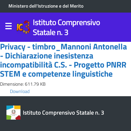
Ministero dell'Istruzione e del Merito
Istituto Comprensivo
Statale n. 3
Privacy - timbro_Mannoni Antonella
- Dichiarazione inesistenza
incompatibilità C.S. - Progetto PNRR
STEM e competenze linguistiche
Dimensione: 611.79 KB
Download
Istituto Comprensivo Statale n. 3