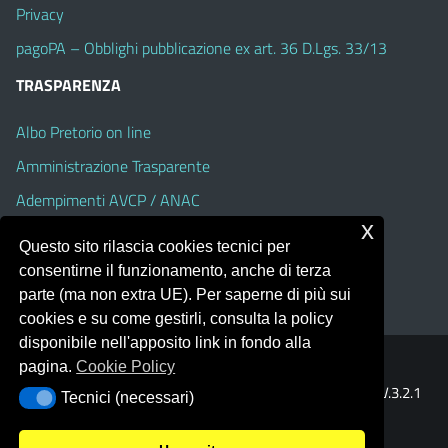
Privacy
pagoPA – Obblighi pubblicazione ex art. 36 D.Lgs. 33/13
TRASPARENZA
Albo Pretorio on line
Amministrazione Trasparente
Adempimenti AVCP / ANAC
x
Accesso Civico
Questo sito rilascia cookies tecnici per
Dichiarazione di accessibilità
consentirne il funzionamento, anche di terza
parte (ma non extra UE). Per saperne di più sui
cookies e su come gestirli, consulta la policy
disponibile nell'apposito link in fondo alla
pagina.
Cookie Policy
Portale realizzato con la piattaforma
Argo Web 4.0
Template Italia configurato sul tema accessibile
EduTheme
V.3.2.1
Tecnici (necessari)
Tecnici (necessari)
(Alioth)