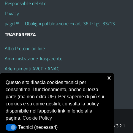
Responsabile del sito
Privacy
pagoPA – Obblighi pubblicazione ex art. 36 D.Lgs. 33/13
TRASPARENZA
Albo Pretorio on line
Amministrazione Trasparente
Adempimenti AVCP / ANAC
x
Accesso Civico
Questo sito rilascia cookies tecnici per
Dichiarazione di accessibilità
consentirne il funzionamento, anche di terza
parte (ma non extra UE). Per saperne di più sui
cookies e su come gestirli, consulta la policy
disponibile nell'apposito link in fondo alla
pagina.
Cookie Policy
Portale realizzato con la piattaforma
Argo Web 4.0
Template Italia configurato sul tema accessibile
EduTheme
V.3.2.1
Tecnici (necessari)
Tecnici (necessari)
(Alioth)