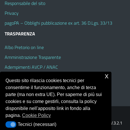
Responsabile del sito
Privacy
pagoPA – Obblighi pubblicazione ex art. 36 D.Lgs. 33/13
TRASPARENZA
Albo Pretorio on line
Amministrazione Trasparente
Adempimenti AVCP / ANAC
x
Accesso Civico
Questo sito rilascia cookies tecnici per
Dichiarazione di accessibilità
consentirne il funzionamento, anche di terza
parte (ma non extra UE). Per saperne di più sui
cookies e su come gestirli, consulta la policy
disponibile nell'apposito link in fondo alla
pagina.
Cookie Policy
Portale realizzato con la piattaforma
Argo Web 4.0
Template Italia configurato sul tema accessibile
EduTheme
V.3.2.1
Tecnici (necessari)
Tecnici (necessari)
(Alioth)