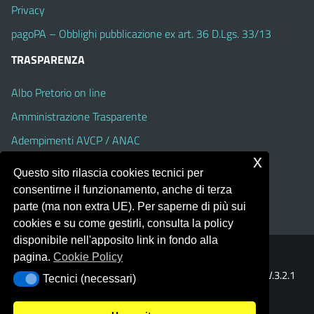
Privacy
pagoPA – Obblighi pubblicazione ex art. 36 D.Lgs. 33/13
TRASPARENZA
Albo Pretorio on line
Amministrazione Trasparente
Adempimenti AVCP / ANAC
x
Accesso Civico
Questo sito rilascia cookies tecnici per
Dichiarazione di accessibilità
consentirne il funzionamento, anche di terza
parte (ma non extra UE). Per saperne di più sui
cookies e su come gestirli, consulta la policy
disponibile nell'apposito link in fondo alla
pagina.
Cookie Policy
Portale realizzato con la piattaforma
Argo Web 4.0
Template Italia configurato sul tema accessibile
EduTheme
V.3.2.1
Tecnici (necessari)
Tecnici (necessari)
(Alioth)