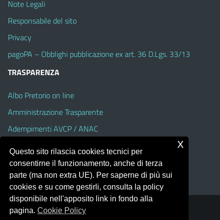
Note Legali
Responsabile del sito
Privacy
pagoPA – Obblighi pubblicazione ex art. 36 D.Lgs. 33/13
TRASPARENZA
Albo Pretorio on line
Amministrazione Trasparente
Adempimenti AVCP / ANAC
x
Accesso Civico
Questo sito rilascia cookies tecnici per
Dichiarazione di accessibilità
consentirne il funzionamento, anche di terza
parte (ma non extra UE). Per saperne di più sui
cookies e su come gestirli, consulta la policy
disponibile nell'apposito link in fondo alla
pagina.
Cookie Policy
Portale realizzato con la piattaforma
Argo Web 4.0