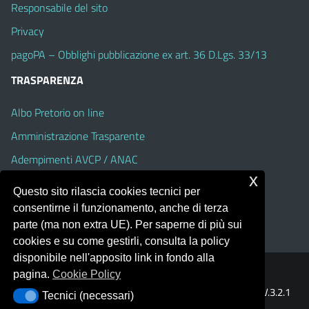
Responsabile del sito
Privacy
pagoPA – Obblighi pubblicazione ex art. 36 D.Lgs. 33/13
TRASPARENZA
Albo Pretorio on line
Amministrazione Trasparente
Adempimenti AVCP / ANAC
x
Accesso Civico
Questo sito rilascia cookies tecnici per
Dichiarazione di accessibilità
consentirne il funzionamento, anche di terza
parte (ma non extra UE). Per saperne di più sui
cookies e su come gestirli, consulta la policy
disponibile nell'apposito link in fondo alla
pagina.
Cookie Policy
Portale realizzato con la piattaforma
Argo Web 4.0
Template Italia configurato sul tema accessibile
EduTheme
V.3.2.1
Tecnici (necessari)
Tecnici (necessari)
(Alioth)