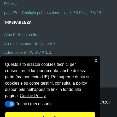
Privacy
pagoPA – Obblighi pubblicazione ex art. 36 D.Lgs. 33/13
TRASPARENZA
Albo Pretorio on line
Amministrazione Trasparente
Adempimenti AVCP / ANAC
x
Accesso Civico
Questo sito rilascia cookies tecnici per
Dichiarazione di accessibilità
consentirne il funzionamento, anche di terza
parte (ma non extra UE). Per saperne di più sui
cookies e su come gestirli, consulta la policy
disponibile nell'apposito link in fondo alla
pagina.
Cookie Policy
Portale realizzato con la piattaforma
Argo Web 4.0
Template Italia configurato sul tema accessibile
EduTheme
V.3.2.1
Tecnici (necessari)
Tecnici (necessari)
(Alioth)