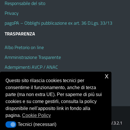
Responsabile del sito
Privacy
pagoPA – Obblighi pubblicazione ex art. 36 D.Lgs. 33/13
TRASPARENZA
Albo Pretorio on line
Amministrazione Trasparente
Adempimenti AVCP / ANAC
x
Accesso Civico
Questo sito rilascia cookies tecnici per
Dichiarazione di accessibilità
consentirne il funzionamento, anche di terza
parte (ma non extra UE). Per saperne di più sui
cookies e su come gestirli, consulta la policy
disponibile nell'apposito link in fondo alla
pagina.
Cookie Policy
Portale realizzato con la piattaforma
Argo Web 4.0
Template Italia configurato sul tema accessibile
EduTheme
V.3.2.1
Tecnici (necessari)
Tecnici (necessari)
(Alioth)