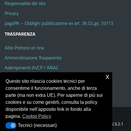
Responsabile del sito
Privacy
pagoPA – Obblighi pubblicazione ex art. 36 D.Lgs. 33/13
TRASPARENZA
Albo Pretorio on line
Amministrazione Trasparente
Adempimenti AVCP / ANAC
x
Accesso Civico
Questo sito rilascia cookies tecnici per
Dichiarazione di accessibilità
consentirne il funzionamento, anche di terza
parte (ma non extra UE). Per saperne di più sui
cookies e su come gestirli, consulta la policy
disponibile nell'apposito link in fondo alla
pagina.
Cookie Policy
Portale realizzato con la piattaforma
Argo Web 4.0
Template Italia configurato sul tema accessibile
EduTheme
V.3.2.1
Tecnici (necessari)
Tecnici (necessari)
(Alioth)