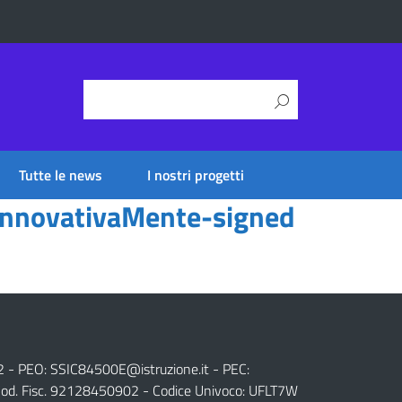
Tutte le news
I nostri progetti
 InnovativaMente-signed
2 - PEO:
SSIC84500E@istruzione.it
- PEC:
od. Fisc. 92128450902 - Codice Univoco: UFLT7W