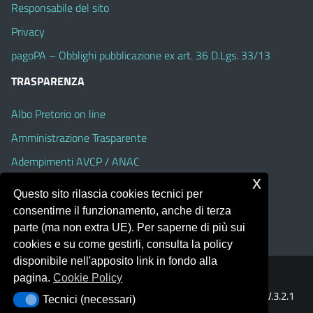
Responsabile del sito
Privacy
pagoPA – Obblighi pubblicazione ex art. 36 D.Lgs. 33/13
TRASPARENZA
Albo Pretorio on line
Amministrazione Trasparente
Adempimenti AVCP / ANAC
x
Accesso Civico
Questo sito rilascia cookies tecnici per
Dichiarazione di accessibilità
consentirne il funzionamento, anche di terza
parte (ma non extra UE). Per saperne di più sui
cookies e su come gestirli, consulta la policy
disponibile nell'apposito link in fondo alla
pagina.
Cookie Policy
Portale realizzato con la piattaforma
Argo Web 4.0
Template Italia configurato sul tema accessibile
EduTheme
V.3.2.1
Tecnici (necessari)
Tecnici (necessari)
(Alioth)