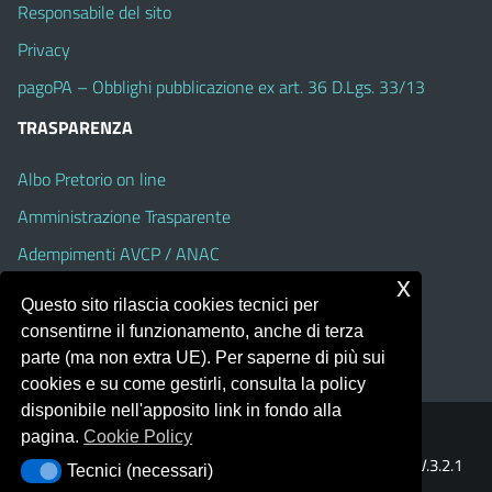
Responsabile del sito
Privacy
pagoPA – Obblighi pubblicazione ex art. 36 D.Lgs. 33/13
TRASPARENZA
Albo Pretorio on line
Amministrazione Trasparente
Adempimenti AVCP / ANAC
x
Accesso Civico
Questo sito rilascia cookies tecnici per
Dichiarazione di accessibilità
consentirne il funzionamento, anche di terza
parte (ma non extra UE). Per saperne di più sui
cookies e su come gestirli, consulta la policy
disponibile nell'apposito link in fondo alla
pagina.
Cookie Policy
Portale realizzato con la piattaforma
Argo Web 4.0
Template Italia configurato sul tema accessibile
EduTheme
V.3.2.1
Tecnici (necessari)
Tecnici (necessari)
(Alioth)