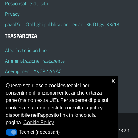
Responsabile del sito
Privacy
pagoPA – Obblighi pubblicazione ex art. 36 D.Lgs. 33/13
TRASPARENZA
Albo Pretorio on line
Amministrazione Trasparente
Adempimenti AVCP / ANAC
x
Accesso Civico
Questo sito rilascia cookies tecnici per
Dichiarazione di accessibilità
consentirne il funzionamento, anche di terza
parte (ma non extra UE). Per saperne di più sui
cookies e su come gestirli, consulta la policy
disponibile nell'apposito link in fondo alla
pagina.
Cookie Policy
Portale realizzato con la piattaforma
Argo Web 4.0
Template Italia configurato sul tema accessibile
EduTheme
V.3.2.1
Tecnici (necessari)
Tecnici (necessari)
(Alioth)