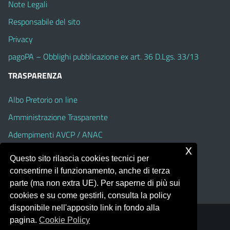
Note Legali
Responsabile del sito
Privacy
pagoPA – Obblighi pubblicazione ex art. 36 D.Lgs. 33/13
TRASPARENZA
Albo Pretorio on line
Amministrazione Trasparente
Adempimenti AVCP / ANAC
x
Accesso Civico
Questo sito rilascia cookies tecnici per
Dichiarazione di accessibilità
consentirne il funzionamento, anche di terza
parte (ma non extra UE). Per saperne di più sui
cookies e su come gestirli, consulta la policy
disponibile nell'apposito link in fondo alla
pagina.
Cookie Policy
Portale realizzato con la piattaforma
Argo Web 4.0