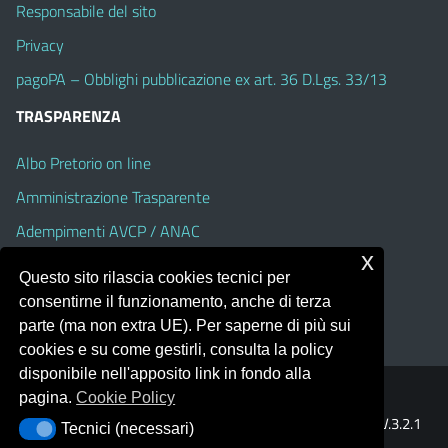
Responsabile del sito
Privacy
pagoPA – Obblighi pubblicazione ex art. 36 D.Lgs. 33/13
TRASPARENZA
Albo Pretorio on line
Amministrazione Trasparente
Adempimenti AVCP / ANAC
x
Accesso Civico
Questo sito rilascia cookies tecnici per
Dichiarazione di accessibilità
consentirne il funzionamento, anche di terza
parte (ma non extra UE). Per saperne di più sui
cookies e su come gestirli, consulta la policy
disponibile nell'apposito link in fondo alla
pagina.
Cookie Policy
Portale realizzato con la piattaforma
Argo Web 4.0
Template Italia configurato sul tema accessibile
EduTheme
V.3.2.1
Tecnici (necessari)
Tecnici (necessari)
(Alioth)