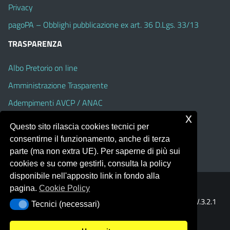
Privacy
pagoPA – Obblighi pubblicazione ex art. 36 D.Lgs. 33/13
TRASPARENZA
Albo Pretorio on line
Amministrazione Trasparente
Adempimenti AVCP / ANAC
x
Accesso Civico
Questo sito rilascia cookies tecnici per
Dichiarazione di accessibilità
consentirne il funzionamento, anche di terza
parte (ma non extra UE). Per saperne di più sui
cookies e su come gestirli, consulta la policy
disponibile nell'apposito link in fondo alla
pagina.
Cookie Policy
Portale realizzato con la piattaforma
Argo Web 4.0
Template Italia configurato sul tema accessibile
EduTheme
V.3.2.1
Tecnici (necessari)
Tecnici (necessari)
(Alioth)