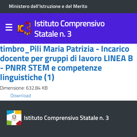
Ministero dell'Istruzione e del Merito
Istituto Comprensivo
Statale n. 3
timbro_Pili Maria Patrizia - Incarico
docente per gruppi di lavoro LINEA B
- PNRR STEM e competenze
linguistiche (1)
Dimensione: 632.84 KB
Download
Istituto Comprensivo Statale n. 3