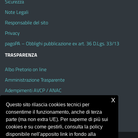
Sicurezza
Note Legali
Responsabile del sito
Privacy
pagoPA – Obblighi pubblicazione ex art. 36 D.Lgs. 33/13
TRASPARENZA
Albo Pretorio on line
Amministrazione Trasparente
Adempimenti AVCP / ANAC
x
Accesso Civico
Questo sito rilascia cookies tecnici per
Dichiarazione di accessibilità
consentirne il funzionamento, anche di terza
parte (ma non extra UE). Per saperne di più sui
cookies e su come gestirli, consulta la policy
disponibile nell'apposito link in fondo alla