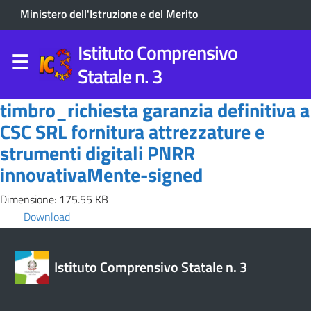
Ministero dell'Istruzione e del Merito
Istituto Comprensivo
Statale n. 3
timbro_richiesta garanzia definitiva a
CSC SRL fornitura attrezzature e
strumenti digitali PNRR
innovativaMente-signed
Dimensione: 175.55 KB
Download
Istituto Comprensivo Statale n. 3