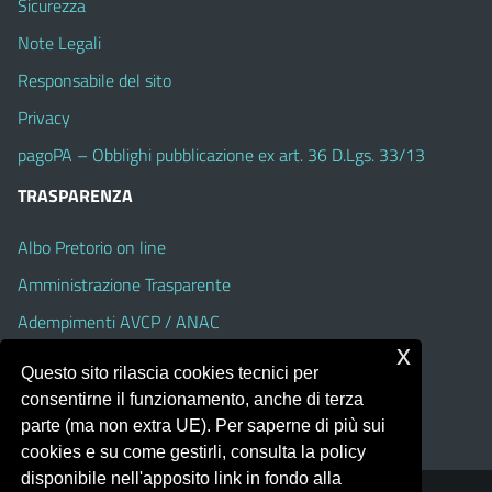
Sicurezza
Note Legali
Responsabile del sito
Privacy
pagoPA – Obblighi pubblicazione ex art. 36 D.Lgs. 33/13
TRASPARENZA
Albo Pretorio on line
Amministrazione Trasparente
Adempimenti AVCP / ANAC
x
Accesso Civico
Questo sito rilascia cookies tecnici per
Dichiarazione di accessibilità
consentirne il funzionamento, anche di terza
parte (ma non extra UE). Per saperne di più sui
cookies e su come gestirli, consulta la policy
disponibile nell'apposito link in fondo alla