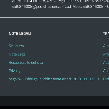
Via Mauro Manca 1B, 07041 Alghero ( SS ) - Tel: 07997545
SSIC84500E@pec.istruzione.it
- Cod. Mecc. SSIC84500E - C
NOTE LEGALI
TR
Sicurezza
Alb
Note Legali
Amm
Responsabile del sito
Ade
Privacy
Acc
pagoPA – Obblighi pubblicazione ex art. 36 D.Lgs. 33/13
Dic