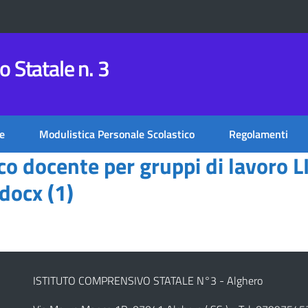
 Statale n. 3
e
Modulistica Personale Scolastico
Regolamenti
ico docente per gruppi di lavoro
docx (1)
ISTITUTO COMPRENSIVO STATALE N°3 - Alghero