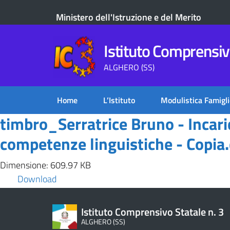
Ministero dell'Istruzione e del Merito
Istituto Comprensivo
ALGHERO (SS)
Home
L’Istituto
Modulistica Famigli
timbro_Serratrice Bruno - Incar
competenze linguistiche - Copia.
Dimensione: 609.97 KB
Download
Istituto Comprensivo Statale n. 3
ALGHERO (SS)