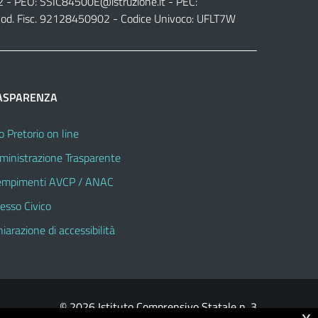
2 - PEO:
SSIC84500E@istruzione.it
- PEC:
od. Fisc. 92128450902 - Codice Univoco: UFLT7W
ASPARENZA
o Pretorio on line
inistrazione Trasparente
mpimenti AVCP / ANAC
esso Civico
hiarazione di accessibilità
© 2026 Istituto Comprensivo Statale n. 3
x