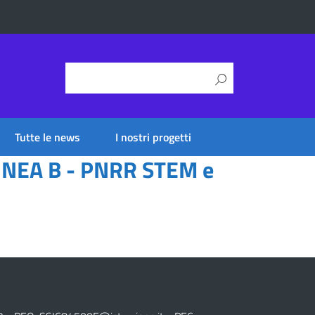
Tutte le news
I nostri progetti
 LINEA B - PNRR STEM e