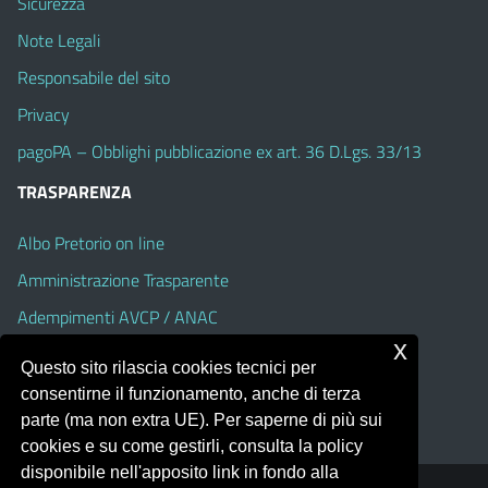
Sicurezza
Note Legali
Responsabile del sito
Privacy
pagoPA – Obblighi pubblicazione ex art. 36 D.Lgs. 33/13
TRASPARENZA
Albo Pretorio on line
Amministrazione Trasparente
Adempimenti AVCP / ANAC
x
Accesso Civico
Questo sito rilascia cookies tecnici per
Dichiarazione di accessibilità
consentirne il funzionamento, anche di terza
parte (ma non extra UE). Per saperne di più sui
cookies e su come gestirli, consulta la policy
disponibile nell'apposito link in fondo alla