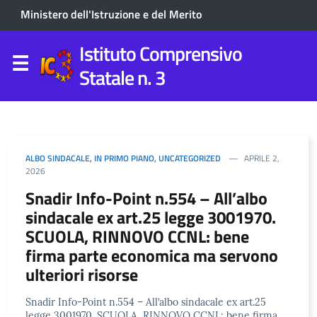
Ministero dell'Istruzione e del Merito
Istituto Comprensivo
Statale n. 3
ALBO SINDACALE
,
IN PRIMO PIANO
,
UNCATEGORIZED
APRILE 2,
2026
Snadir Info-Point n.554 – All’albo
sindacale ex art.25 legge 3001970.
SCUOLA, RINNOVO CCNL: bene
firma parte economica ma servono
ulteriori risorse
Snadir Info-Point n.554 – All’albo sindacale ex art.25
legge 3001970. SCUOLA, RINNOVO CCNL: bene firma