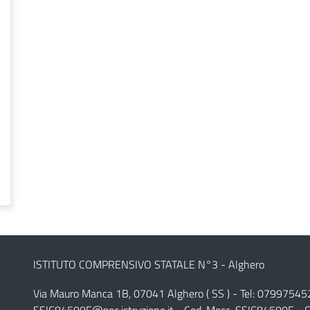
ISTITUTO COMPRENSIVO STATALE N°3 - Alghero
Via Mauro Manca 1B, 07041 Alghero ( SS ) - Tel: 07997545