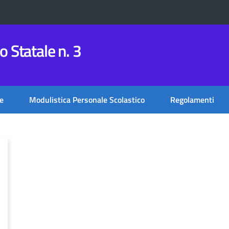
 Statale n. 3
e
Modulistica Personale Scolastico
Regolamenti