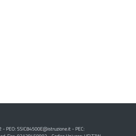
2 - PEO:
SSIC84500E@istruzione.it
- PEC: