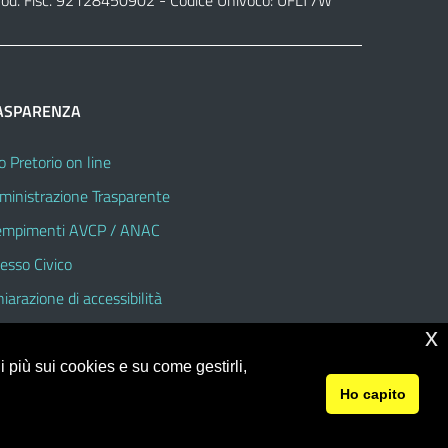
od. Fisc. 92128450902 - Codice Univoco: UFLT7W
ASPARENZA
o Pretorio on line
inistrazione Trasparente
mpimenti AVCP / ANAC
esso Civico
hiarazione di accessibilità
x
 più sui cookies e su come gestirli,
Ho capito
© 2026 Istituto Comprensivo Statale n. 3