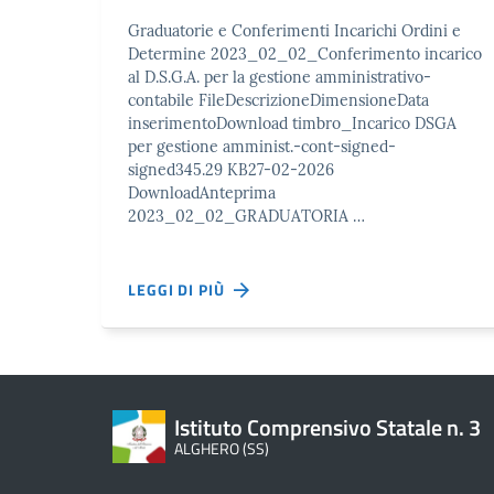
Graduatorie e Conferimenti Incarichi Ordini e
Determine 2023_02_02_Conferimento incarico
al D.S.G.A. per la gestione amministrativo-
contabile FileDescrizioneDimensioneData
inserimentoDownload timbro_Incarico DSGA
per gestione amminist.-cont-signed-
signed345.29 KB27-02-2026
DownloadAnteprima
2023_02_02_GRADUATORIA …
LEGGI DI PIÙ
Istituto Comprensivo Statale n. 3
ALGHERO (SS)