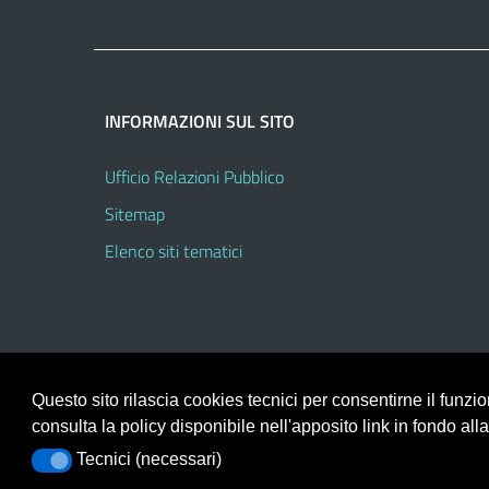
INFORMAZIONI SUL SITO
Ufficio Relazioni Pubblico
Sitemap
Elenco siti tematici
Questo sito rilascia cookies tecnici per consentirne il funz
consulta la policy disponibile nell'apposito link in fondo all
Portale realizzato con la piattaforma
Argo Web 4.0
Tecnici (necessari)
Tecnici (necessari)
Template Italia configurato sul tema accessibile
EduT