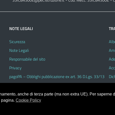
SSIC84500E@pec.istruzione.it
- Cod. Mecc. SSIC84500E - C
NOTE LEGALI
TR
Sicurezza
Alb
Note Legali
Amm
Responsabile del sito
Ade
Privacy
Acc
pagoPA – Obblighi pubblicazione ex art. 36 D.Lgs. 33/13
Dic
ionamento, anche di terza parte (ma non extra UE). Per saperne di
a pagina.
Cookie Policy
V.3.2.1 (Alioth)
heme