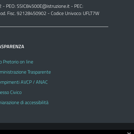
2 - PEO:
SSIC84500E@istruzione.it
- PEC:
od. Fisc. 92128450902 - Codice Univoco: UFLT7W
ASPARENZA
o Pretorio on line
inistrazione Trasparente
mpimenti AVCP / ANAC
esso Civico
hiarazione di accessibilità
x