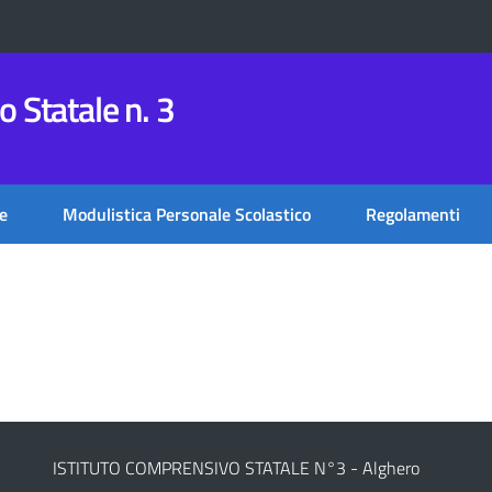
 Statale n. 3
e
Modulistica Personale Scolastico
Regolamenti
ISTITUTO COMPRENSIVO STATALE N°3 - Alghero