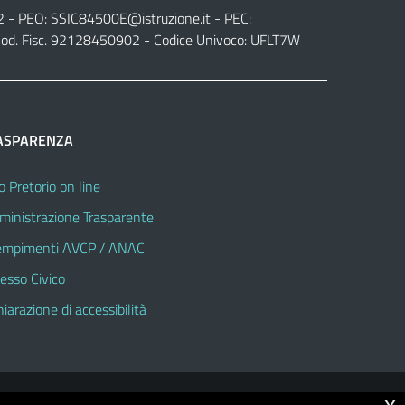
2 - PEO:
SSIC84500E@istruzione.it
- PEC:
od. Fisc. 92128450902 - Codice Univoco: UFLT7W
ASPARENZA
o Pretorio on line
inistrazione Trasparente
mpimenti AVCP / ANAC
esso Civico
hiarazione di accessibilità
x