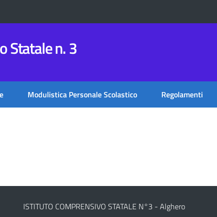
 Statale n. 3
e
Modulistica Personale Scolastico
Regolamenti
ISTITUTO COMPRENSIVO STATALE N°3 - Alghero