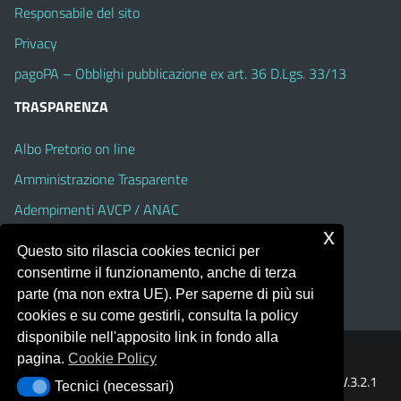
Responsabile del sito
Privacy
pagoPA – Obblighi pubblicazione ex art. 36 D.Lgs. 33/13
TRASPARENZA
Albo Pretorio on line
Amministrazione Trasparente
Adempimenti AVCP / ANAC
x
Accesso Civico
Questo sito rilascia cookies tecnici per
Dichiarazione di accessibilità
consentirne il funzionamento, anche di terza
parte (ma non extra UE). Per saperne di più sui
cookies e su come gestirli, consulta la policy
disponibile nell'apposito link in fondo alla
pagina.
Cookie Policy
Portale realizzato con la piattaforma
Argo Web 4.0
Template Italia configurato sul tema accessibile
EduTheme
V.3.2.1
Tecnici (necessari)
Tecnici (necessari)