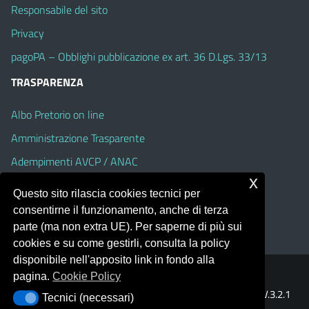
Responsabile del sito
Privacy
pagoPA – Obblighi pubblicazione ex art. 36 D.Lgs. 33/13
TRASPARENZA
Albo Pretorio on line
Amministrazione Trasparente
Adempimenti AVCP / ANAC
x
Accesso Civico
Questo sito rilascia cookies tecnici per
Dichiarazione di accessibilità
consentirne il funzionamento, anche di terza
parte (ma non extra UE). Per saperne di più sui
cookies e su come gestirli, consulta la policy
disponibile nell'apposito link in fondo alla
pagina.
Cookie Policy
Portale realizzato con la piattaforma
Argo Web 4.0
Template Italia configurato sul tema accessibile
EduTheme
V.3.2.1
Tecnici (necessari)
Tecnici (necessari)