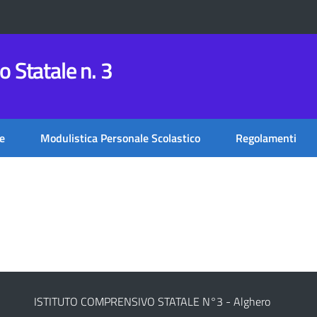
 Statale n. 3
e
Modulistica Personale Scolastico
Regolamenti
ISTITUTO COMPRENSIVO STATALE N°3 - Alghero