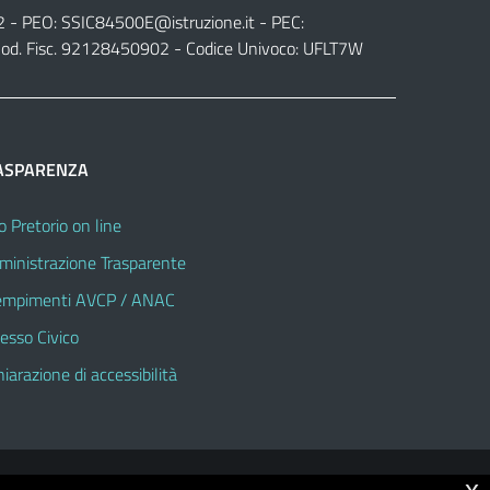
2 - PEO:
SSIC84500E@istruzione.it
- PEC:
od. Fisc. 92128450902 - Codice Univoco: UFLT7W
ASPARENZA
o Pretorio on line
inistrazione Trasparente
mpimenti AVCP / ANAC
esso Civico
hiarazione di accessibilità
x