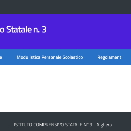
 Statale n. 3
e
Modulistica Personale Scolastico
Regolamenti
ISTITUTO COMPRENSIVO STATALE N°3 - Alghero