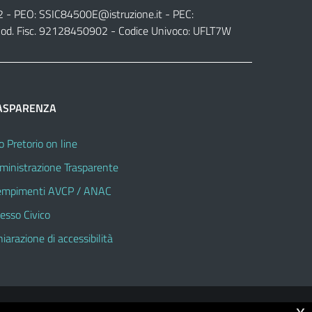
2 - PEO:
SSIC84500E@istruzione.it
- PEC:
od. Fisc. 92128450902 - Codice Univoco: UFLT7W
ASPARENZA
o Pretorio on line
inistrazione Trasparente
mpimenti AVCP / ANAC
esso Civico
hiarazione di accessibilità
x