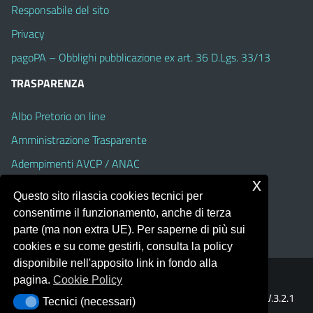
Responsabile del sito
Privacy
pagoPA – Obblighi pubblicazione ex art. 36 D.Lgs. 33/13
TRASPARENZA
Albo Pretorio on line
Amministrazione Trasparente
Adempimenti AVCP / ANAC
x
Accesso Civico
Questo sito rilascia cookies tecnici per
Dichiarazione di accessibilità
consentirne il funzionamento, anche di terza
parte (ma non extra UE). Per saperne di più sui
cookies e su come gestirli, consulta la policy
disponibile nell'apposito link in fondo alla
pagina.
Cookie Policy
Portale realizzato con la piattaforma
Argo Web 4.0
Template Italia configurato sul tema accessibile
EduTheme
V.3.2.1
Tecnici (necessari)
Tecnici (necessari)