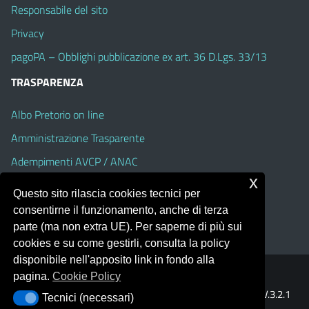
Responsabile del sito
Privacy
pagoPA – Obblighi pubblicazione ex art. 36 D.Lgs. 33/13
TRASPARENZA
Albo Pretorio on line
Amministrazione Trasparente
Adempimenti AVCP / ANAC
x
Accesso Civico
Questo sito rilascia cookies tecnici per
Dichiarazione di accessibilità
consentirne il funzionamento, anche di terza
parte (ma non extra UE). Per saperne di più sui
cookies e su come gestirli, consulta la policy
disponibile nell'apposito link in fondo alla
pagina.
Cookie Policy
Portale realizzato con la piattaforma
Argo Web 4.0
Template Italia configurato sul tema accessibile
EduTheme
V.3.2.1
Tecnici (necessari)
Tecnici (necessari)