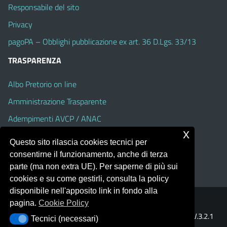
Responsabile del sito
Privacy
pagoPA – Obblighi pubblicazione ex art. 36 D.Lgs. 33/13
TRASPARENZA
Albo Pretorio on line
Amministrazione Trasparente
Adempimenti AVCP / ANAC
x
Accesso Civico
Questo sito rilascia cookies tecnici per
Dichiarazione di accessibilità
consentirne il funzionamento, anche di terza
parte (ma non extra UE). Per saperne di più sui
cookies e su come gestirli, consulta la policy
disponibile nell'apposito link in fondo alla
pagina.
Cookie Policy
Portale realizzato con la piattaforma
Argo Web 4.0
Template Italia configurato sul tema accessibile
EduTheme
V.3.2.1
Tecnici (necessari)
Tecnici (necessari)