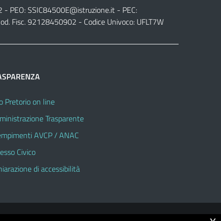
2 - PEO:
SSIC84500E@istruzione.it
- PEC:
od. Fisc. 92128450902 - Codice Univoco: UFLT7W
ASPARENZA
o Pretorio on line
inistrazione Trasparente
mpimenti AVCP / ANAC
esso Civico
hiarazione di accessibilità
x