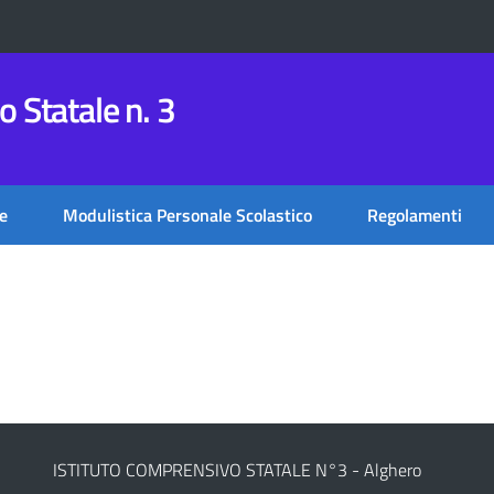
 Statale n. 3
e
Modulistica Personale Scolastico
Regolamenti
ISTITUTO COMPRENSIVO STATALE N°3 - Alghero