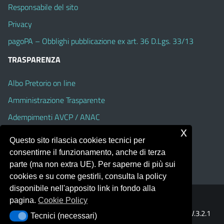
Responsabile del sito
Privacy
pagoPA – Obblighi pubblicazione ex art. 36 D.Lgs. 33/13
TRASPARENZA
Albo Pretorio on line
Amministrazione Trasparente
Adempimenti AVCP / ANAC
x
Accesso Civico
Questo sito rilascia cookies tecnici per
Dichiarazione di accessibilità
consentirne il funzionamento, anche di terza
parte (ma non extra UE). Per saperne di più sui
cookies e su come gestirli, consulta la policy
disponibile nell'apposito link in fondo alla
pagina.
Cookie Policy
Portale realizzato con la piattaforma
Argo Web 4.0
Template Italia configurato sul tema accessibile
EduTheme
V.3.2.1
Tecnici (necessari)
Tecnici (necessari)